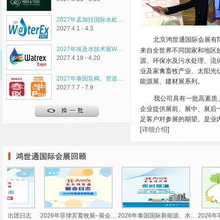
2027年孟加拉国际水处…
2027.4.1 - 4.3
北京鸿世通国际会展有限
2027年埃及水技术展W…
来自全世界不同国家和地区
2027.4.18 - 4.20
源、环保水及污水处理、流
业及家禽畜牧产业、太阳光
2027年泰国泵阀、管道…
能源展、建材展系列。
2027.7.7 - 7.9
我公司具有一批高素质、
企业提供展前、展中、展后
足客户对参展的期望。是业
[
详细介绍
]
泰国展出团日志
2026年菲律宾畜牧展–展会…
2026年泰国国际新能源、水…
2026