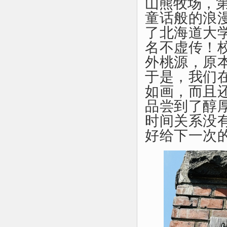
山熊牧场
，
童话般
的
浪
了北海道大
名不虚传！
外桃源，原
于是，我们
如画，而且
品尝到了醇
时间关系没
好
给下一次