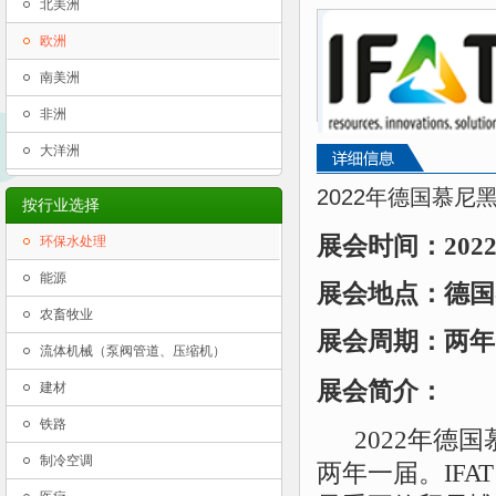
北美洲
欧洲
南美洲
非洲
大洋洲
2022年德国慕尼黑
按行业选择
展会时间：
2
环保水处理
能源
展会地点：德国
农畜牧业
展会周期：两年
流体机械（泵阀管道、压缩机）
展会简介：
建材
铁路
2022
年
德国
制冷空调
两年一届。
IFAT