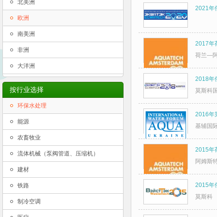
北美洲
2021
欧洲
南美洲
2017
非洲
荷兰—
大洋洲
2018
按行业选择
莫斯科
环保水处理
2016
能源
基辅国
农畜牧业
2015年
流体机械（泵阀管道、压缩机）
阿姆斯特
建材
2015年
铁路
莫斯科
制冷空调